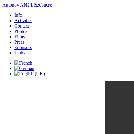
Antonov AN2 Lëtzebuerg
Info
Activities
Contact
Photos
Films
Press
Sponsors
Links